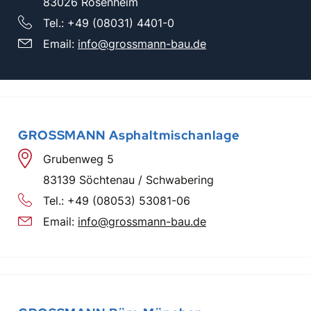
83026 Rosenheim
Tel.:
+49 (08031) 4401-0
Email:
info@grossmann-bau.de
GROSSMANN Asphaltmischanlage
Grubenweg 5
83139 Söchtenau / Schwabering
Tel.:
+49 (08053) 53081-06
Email:
info@grossmann-bau.de