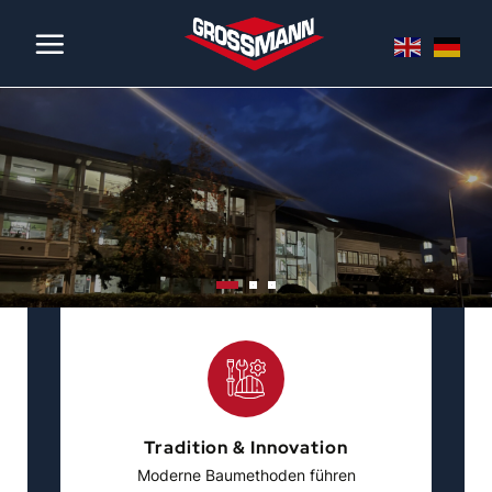
Zum
Inhalt
springen
Tiefbauarbeiten
Flötzinger Bräu
Neubau Wohnanlage Rosenheim
Rosenheim
Tradition & Innovation
Moderne Baumethoden führen