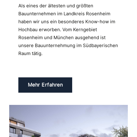
Als eines der ältesten und größten
Ob S
Bauunternehmen im Landkreis Rosenheim
Asph
haben wir uns ein besonderes Know-how im
Bau
en
Hochbau erworben. Vom Kerngebiet
oder
es
Rosenheim und München ausgehend ist
GROS
ue
unsere Bauunternehmung im Südbayerischen
Ans
Raum tätig.
Mehr Erfahren